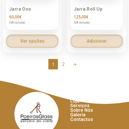
Jarra Ovo
Jarra Roll Up
60,00
€
125,00
€
IVA incluído
IVA incluído
Ver opções
Adicionar
1
2
→
Links Úteis
Início
Loja
Serviços
Sobre Nós
Galeria
Contactos