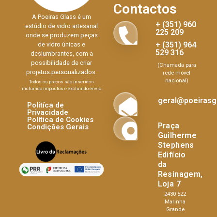
Contactos
A Poeiras Glass é um
+ (351) 960
estúdio de vidro artesanal
225 209
onde se produzem peças
+ (351) 964
de vidro únicas e
529 316
deslumbrantes, com a
possibilidade de criar
(Chamada para
projetos personalizados.
rede móvel
nacional)
Todos os preços são inseridos
incluindo impostos e excluindo envio
geral@poeirasgl
Politíca de
Privacidade
Política de Cookies
Praça
Condições Gerais
Guilherme
Stephens
Edifício
da
Resinagem,
Loja 7
2430-522
Marinha
Grande