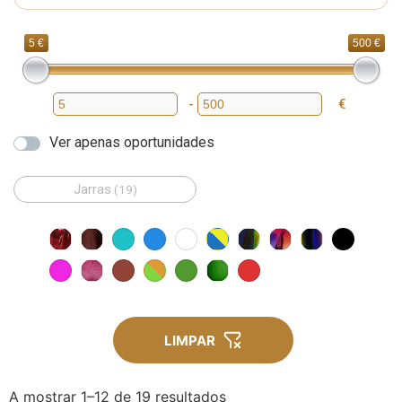
5 €
500 €
-
€
Preço mínimo
Preço máximo
Ver apenas oportunidades
Jarras
(19)
LIMPAR
A mostrar 1–12 de 19 resultados