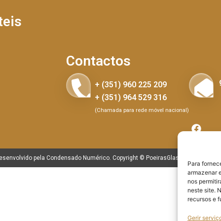
teis
Contactos
+ (351) 960 225 209
+ (351) 964 529 316
(Chamada para rede móvel nacional)
desenvolvido pela
Condensado Numérico
. Copyright © PoeirasGlass
– 2025. Todos
Para fornec
armazenar e
nos permiti
neste site. 
recursos e 
Gerir serviç