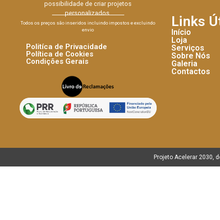
possibilidade de criar projetos
personalizados.
Links Ú
Todos os preços são inseridos incluindo impostos e excluindo
envio
Início
Loja
Politíca de Privacidade
Serviços
Política de Cookies
Sobre Nós
Condições Gerais
Galeria
Contactos
Projeto Acelerar 2030, 