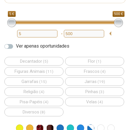
5 €
500 €
-
€
Preço mínimo
Preço máximo
Ver apenas oportunidades
Decantador
Flor
(5)
(1)
Figuras Animais
Frascos
(11)
(4)
Garrafas
Jarras
(15)
(19)
Religião
Pinhas
(4)
(3)
Pisa-Papéis
Velas
(4)
(4)
Diversos
(8)