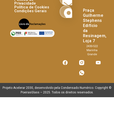
Privacidade
Política de Cookies
Praça
Condições Gerais
Guilherme
Stephens
Edifício
da
Resinagem,
Loja 7
2430-522
Marinha
Grande
Projeto Acelerar 2030, desenvolvido pela
Condensado Numérico
. Copyright ©
PoeirasGlass
– 2025. Todos os direitos reservados.