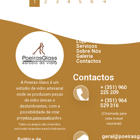
1
2
3
4
5
6
→
Links Úteis
Início
Loja
Serviços
Sobre Nós
Galeria
Contactos
Contactos
A Poeiras Glass é um
+ (351) 960
estúdio de vidro artesanal
225 209
onde se produzem peças
+ (351) 964
de vidro únicas e
529 316
deslumbrantes, com a
possibilidade de criar
(Chamada para
projetos personalizados.
rede móvel
nacional)
Todos os preços são inseridos
incluindo impostos e excluindo envio
geral@poeirasgl
Politíca de