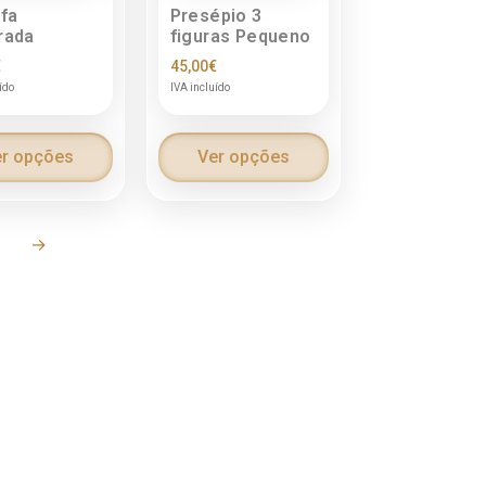
fa
Presépio 3
rada
figuras Pequeno
€
45,00
€
ído
IVA incluído
r opções
Ver opções
6
→