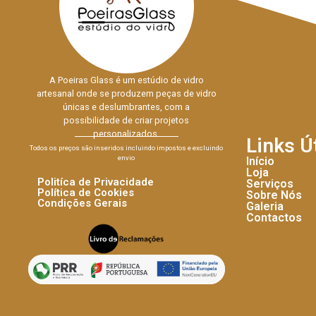
A Poeiras Glass é um estúdio de vidro
artesanal onde se produzem peças de vidro
únicas e deslumbrantes, com a
possibilidade de criar projetos
personalizados.
Links Ú
Todos os preços são inseridos incluindo impostos e excluindo
envio
Início
Loja
Politíca de Privacidade
Serviços
Política de Cookies
Sobre Nós
Condições Gerais
Galeria
Contactos