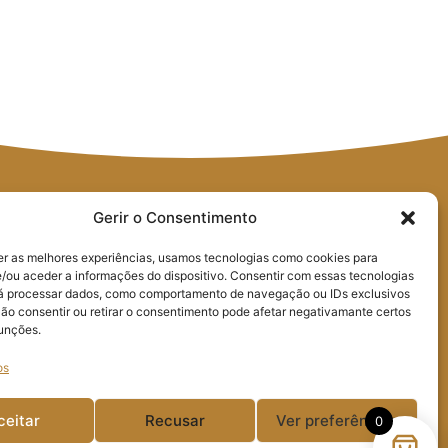
Gerir o Consentimento
er as melhores experiências, usamos tecnologias como cookies para
/ou aceder a informações do dispositivo. Consentir com essas tecnologias
rá processar dados, como comportamento de navegação ou IDs exclusivos
Não consentir ou retirar o consentimento pode afetar negativamante certos
geral@poeirasglass.pt
Praça Guilherme
funções.
Stephens Edifício da
os
Resinagem, Loja 7
2430-522 Marinha Grande
ceitar
Recusar
Ver preferências
0