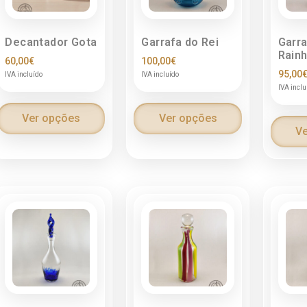
Decantador Gota
Garrafa do Rei
Garra
Rain
60,00
€
100,00
€
95,00
IVA incluído
IVA incluído
IVA inclu
Ver opções
Ver opções
Ve