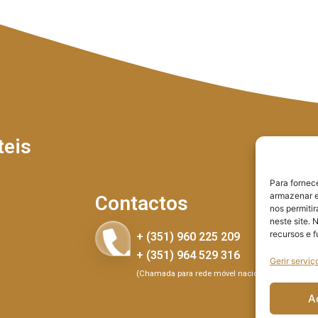
teis
Para fornec
armazenar e
Contactos
nos permiti
neste site. 
recursos e 
+ (351) 960 225 209
+ (351) 964 529 316
Gerir serviç
(Chamada para rede móvel nacional)
A