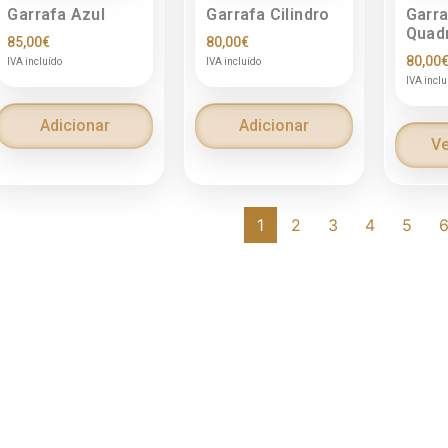
Garrafa Azul
Garrafa Cilindro
Garra
Quad
85,00
€
80,00
€
80,00
IVA incluído
IVA incluído
IVA inclu
Adicionar
Adicionar
Ve
1
2
3
4
5