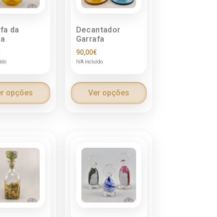
fa da
Decantador
ha
Garrafa
€
90,00
€
ído
IVA incluído
r opções
Ver opções