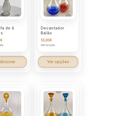
fa de 6
Decantador
os
Balão
0
€
55,00
€
ído
IVA incluído
dicionar
Ver opções