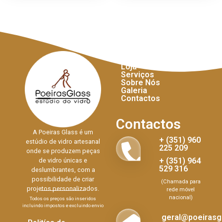
Links Úteis
Início
Loja
Serviços
Sobre Nós
Galeria
Contactos
Contactos
A Poeiras Glass é um
+ (351) 960
estúdio de vidro artesanal
225 209
onde se produzem peças
+ (351) 964
de vidro únicas e
529 316
deslumbrantes, com a
possibilidade de criar
(Chamada para
projetos personalizados.
rede móvel
nacional)
Todos os preços são inseridos
incluindo impostos e excluindo envio
geral@poeirasgl