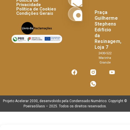
Politíca de
Privacidade
Política de Cookies
Praça
Condições Gerais
Guilherme
Stephens
Edifício
da
Resinagem,
Loja 7
2430-522
Marinha
Grande
Projeto Acelerar 2030, desenvolvido pela
Condensado Numérico
. Copyright ©
PoeirasGlass
– 2025. Todos os direitos reservados.