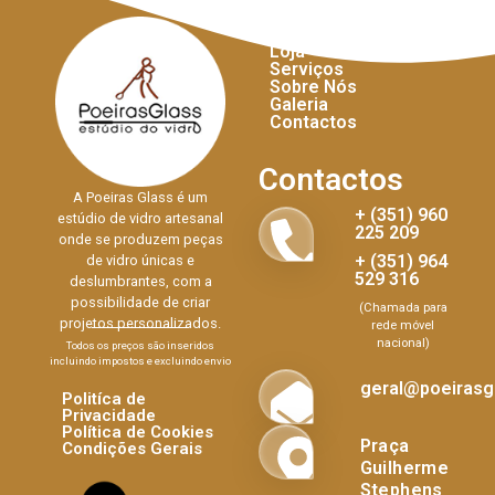
Links Úteis
Início
Loja
Serviços
Sobre Nós
Galeria
Contactos
Contactos
A Poeiras Glass é um
+ (351) 960
estúdio de vidro artesanal
225 209
onde se produzem peças
+ (351) 964
de vidro únicas e
529 316
deslumbrantes, com a
possibilidade de criar
(Chamada para
projetos personalizados.
rede móvel
nacional)
Todos os preços são inseridos
incluindo impostos e excluindo envio
geral@poeirasgl
Politíca de
Privacidade
Política de Cookies
Praça
Condições Gerais
Guilherme
Stephens