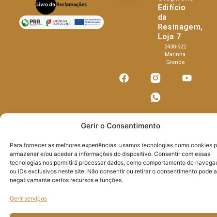
Edifício
da
Resinagem,
Loja 7
2430-522
Marinha
Grande
Gerir o Consentimento
Projeto Acelerar 2030, desenvolvido pela
Condensado Numérico
. Copyright ©
PoeirasGlass
– 2025. Todos os direitos reservados.
Para fornecer as melhores experiências, usamos tecnologias como cookies 
armazenar e/ou aceder a informações do dispositivo. Consentir com essas
tecnologias nos permitirá processar dados, como comportamento de navega
ou IDs exclusivos neste site. Não consentir ou retirar o consentimento pode a
negativamante certos recursos e funções.
Gerir serviços