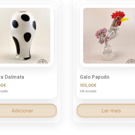
ra Dalmata
Galo Papudo
00
€
105,00
€
cluído
IVA incluído
Adicionar
Ler mais