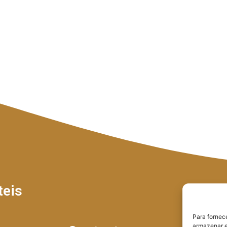
teis
Para fornec
armazenar e