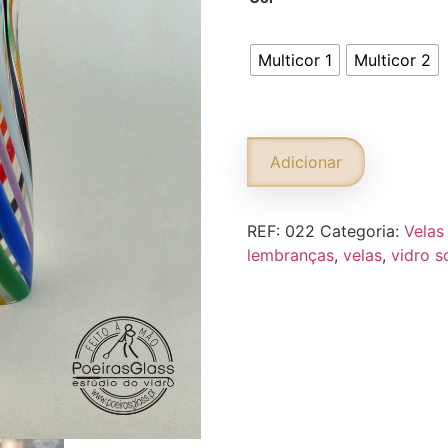
Multicor 1
Multicor 2
Adicionar
REF:
022
Categoria:
Velas
lembranças
,
velas
,
vidro 