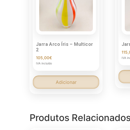
Jarra Arco Íris
–
Multicor
Jar
2
115,
105,00
€
IVA in
IVA incluído
Adicionar
Produtos Relacionado