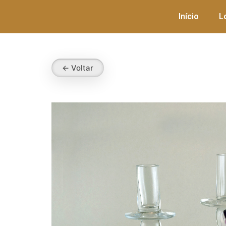
Início
L
← Voltar