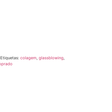
Etiquetas:
colagem
,
glassblowing
,
soprado