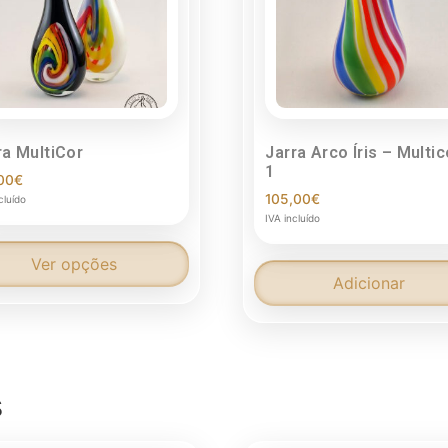
ra MultiCor
Jarra Arco Íris
–
Multic
1
00
€
105,00
€
cluído
IVA incluído
Ver opções
Adicionar
s