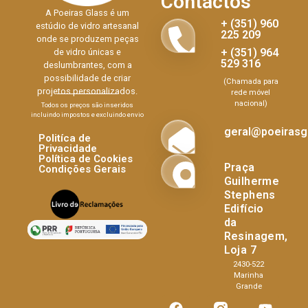
Contactos
A Poeiras Glass é um
+ (351) 960
estúdio de vidro artesanal
225 209
onde se produzem peças
+ (351) 964
de vidro únicas e
529 316
deslumbrantes, com a
possibilidade de criar
(Chamada para
projetos personalizados.
rede móvel
nacional)
Todos os preços são inseridos
incluindo impostos e excluindo envio
geral@poeirasgl
Politíca de
Privacidade
Política de Cookies
Praça
Condições Gerais
Guilherme
Stephens
Edifício
da
Resinagem,
Loja 7
2430-522
Marinha
Grande