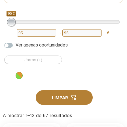
95 €
-
€
Preço mínimo
Preço máximo
Ver apenas oportunidades
Jarras
(1)
LIMPAR
A mostrar 1–12 de 67 resultados