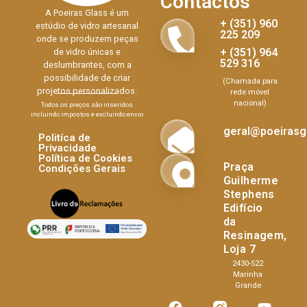
Contactos
A Poeiras Glass é um
+ (351) 960
estúdio de vidro artesanal
225 209
onde se produzem peças
+ (351) 964
de vidro únicas e
529 316
deslumbrantes, com a
possibilidade de criar
(Chamada para
projetos personalizados.
rede móvel
nacional)
Todos os preços são inseridos
incluindo impostos e excluindo envio
geral@poeirasgl
Politíca de
Privacidade
Política de Cookies
Praça
Condições Gerais
Guilherme
Stephens
Edifício
da
Resinagem,
Loja 7
2430-522
Marinha
Grande