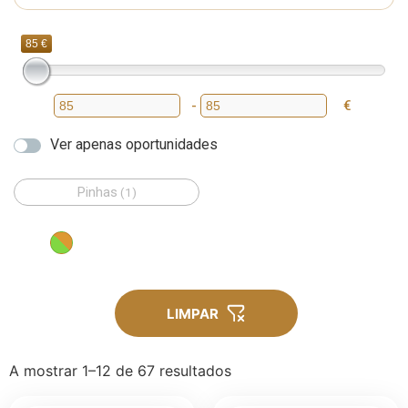
85 €
-
€
Preço mínimo
Preço máximo
Ver apenas oportunidades
Pinhas
(1)
LIMPAR
A mostrar 1–12 de 67 resultados