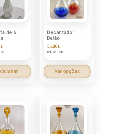
fa de 6
Decantador
os
Balão
0
€
55,00
€
ído
IVA incluído
dicionar
Ver opções