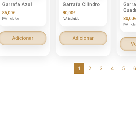
Garrafa Azul
Garrafa Cilindro
Garra
Quad
85,00
€
80,00
€
80,00
IVA incluído
IVA incluído
IVA inclu
Adicionar
Adicionar
Ve
1
2
3
4
5