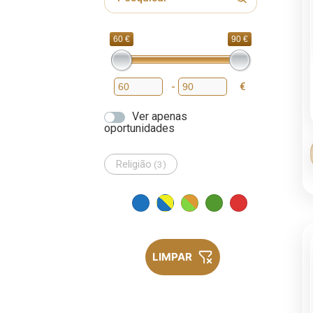
60 €
90 €
-
€
Preço mínimo
Preço máximo
Ver apenas
oportunidades
Religião
(3)
LIMPAR