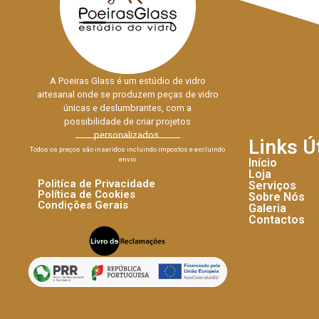
A Poeiras Glass é um estúdio de vidro
artesanal onde se produzem peças de vidro
únicas e deslumbrantes, com a
possibilidade de criar projetos
personalizados.
Links Ú
Todos os preços são inseridos incluindo impostos e excluindo
envio
Início
Loja
Politíca de Privacidade
Serviços
Política de Cookies
Sobre Nós
Condições Gerais
Galeria
Contactos