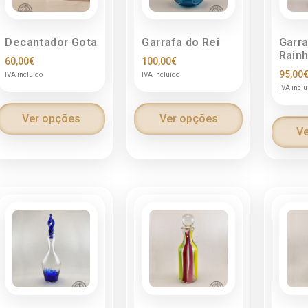
Decantador Gota
Garrafa do Rei
Garra
Rain
60,00
€
100,00
€
95,00
IVA incluído
IVA incluído
IVA inclu
Ver opções
Ver opções
Ve