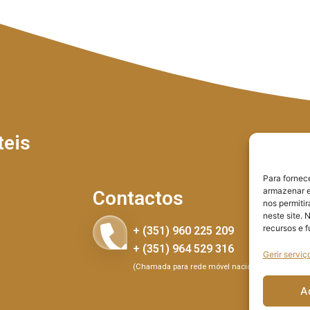
teis
Para fornec
armazenar e
Contactos
nos permiti
neste site. 
recursos e 
+ (351) 960 225 209
+ (351) 964 529 316
Gerir serviç
(Chamada para rede móvel nacional)
A