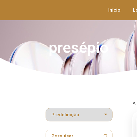
Início
L
presépio
A
Classificar produtos