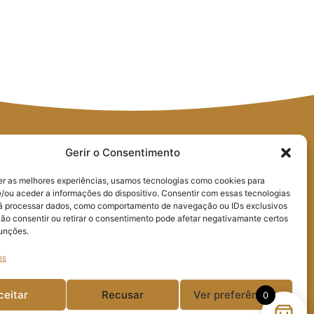
Gerir o Consentimento
er as melhores experiências, usamos tecnologias como cookies para
/ou aceder a informações do dispositivo. Consentir com essas tecnologias
rá processar dados, como comportamento de navegação ou IDs exclusivos
Não consentir ou retirar o consentimento pode afetar negativamante certos
geral@poeirasglass.pt
Praça Guilherme
funções.
Stephens Edifício da
os
Resinagem, Loja 7
2430-522 Marinha Grande
ceitar
Recusar
Ver preferências
0