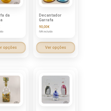
fa da
Decantador
ha
Garrafa
€
90,00
€
ído
IVA incluído
r opções
Ver opções