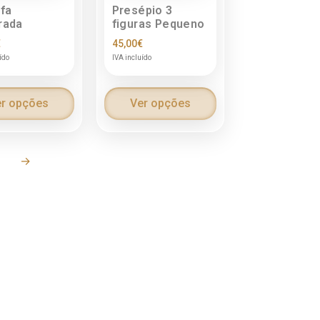
fa
Presépio 3
rada
figuras Pequeno
€
45,00
€
ído
IVA incluído
r opções
Ver opções
6
→