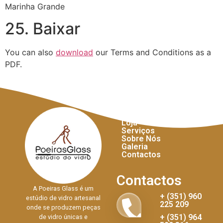
Marinha Grande
25. Baixar
You can also
download
our Terms and Conditions as a
PDF.
Links Úteis
Início
Loja
Serviços
Sobre Nós
Galeria
Contactos
Contactos
A Poeiras Glass é um
+ (351) 960
estúdio de vidro artesanal
225 209
onde se produzem peças
+ (351) 964
de vidro únicas e