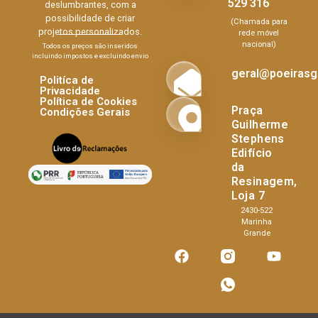
529 316
deslumbrantes, com a
possibilidade de criar
(Chamada para
projetos personalizados.
rede móvel
nacional)
Todos os preços são inseridos
incluindo impostos e excluindo envio
geral@poeirasgl
Politíca de
Privacidade
Política de Cookies
Praça
Condições Gerais
Guilherme
Stephens
Edifício
da
Resinagem,
Loja 7
2430-522
Marinha
Grande