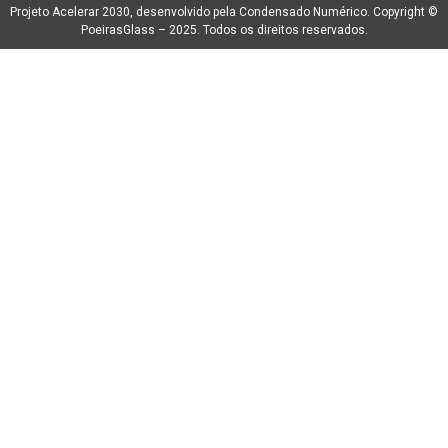
Projeto Acelerar 2030, desenvolvido pela
Condensado Numérico
. Copyright ©
PoeirasGlass
– 2025. Todos os direitos reservados.