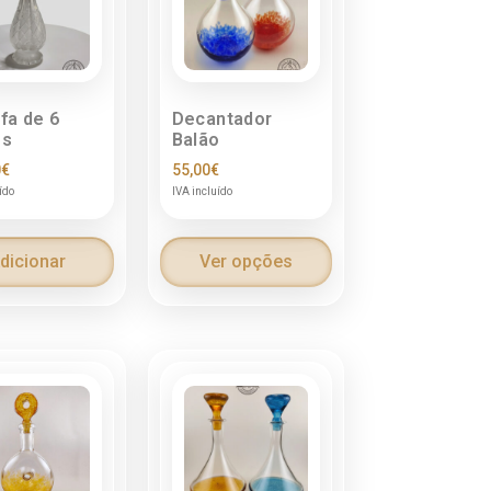
fa de 6
Decantador
os
Balão
0
€
55,00
€
ído
IVA incluído
dicionar
Ver opções