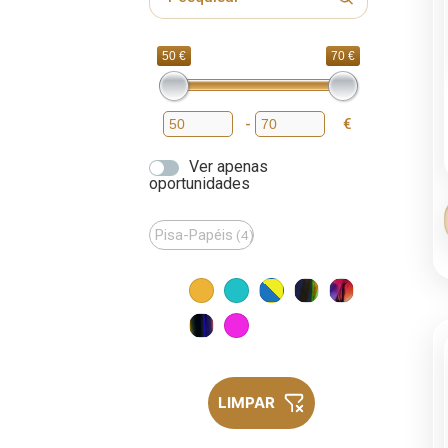
50 €
70 €
-
€
Preço mínimo
Preço máximo
Ver apenas
oportunidades
Pisa-Papéis
(4)
LIMPAR