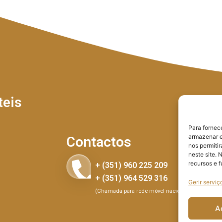
teis
Para fornec
armazenar e
Contactos
nos permiti
neste site. 
recursos e 
+ (351) 960 225 209
+ (351) 964 529 316
Gerir serviç
(Chamada para rede móvel nacional)
A