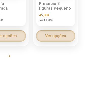
fa
Presépio 3
rada
figuras Pequeno
€
45,00
€
ído
IVA incluído
r opções
Ver opções
6
→