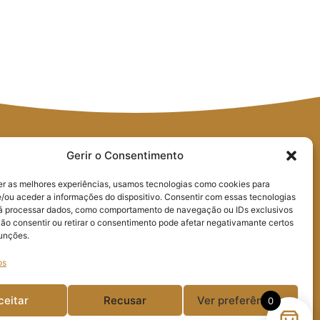
Gerir o Consentimento
er as melhores experiências, usamos tecnologias como cookies para
/ou aceder a informações do dispositivo. Consentir com essas tecnologias
rá processar dados, como comportamento de navegação ou IDs exclusivos
Não consentir ou retirar o consentimento pode afetar negativamante certos
geral@poeirasglass.pt
Praça Guilherme
funções.
Stephens Edifício da
os
Resinagem, Loja 7
2430-522 Marinha Grande
ceitar
Recusar
Ver preferências
0