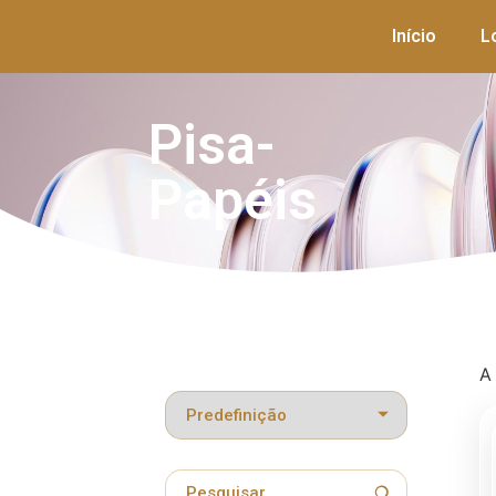
Início
L
Pisa-
Papéis
A
Classificar produtos