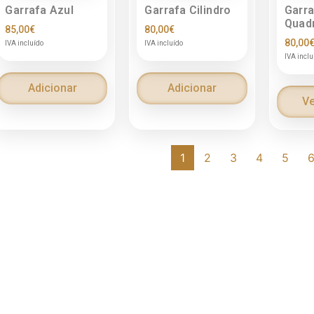
Garrafa Azul
Garrafa Cilindro
Garra
Quad
85,00
€
80,00
€
80,00
IVA incluído
IVA incluído
IVA inclu
Adicionar
Adicionar
Ve
1
2
3
4
5