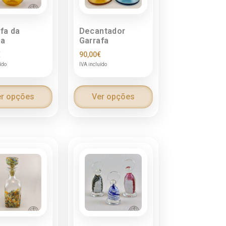
fa da
Decantador
ha
Garrafa
€
90,00
€
ído
IVA incluído
r opções
Ver opções