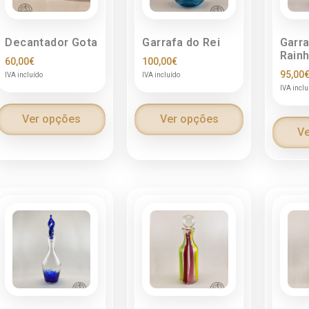
Decantador Gota
Garrafa do Rei
Garra
Rain
60,00
€
100,00
€
95,00
IVA incluído
IVA incluído
IVA inclu
Ver opções
Ver opções
Ve