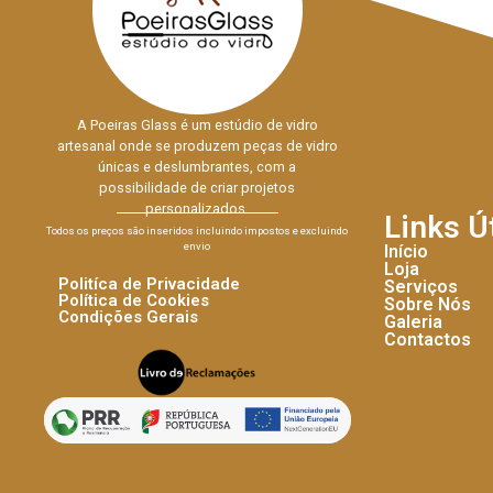
A Poeiras Glass é um estúdio de vidro
artesanal onde se produzem peças de vidro
únicas e deslumbrantes, com a
possibilidade de criar projetos
personalizados.
Links Ú
Todos os preços são inseridos incluindo impostos e excluindo
envio
Início
Loja
Politíca de Privacidade
Serviços
Política de Cookies
Sobre Nós
Condições Gerais
Galeria
Contactos