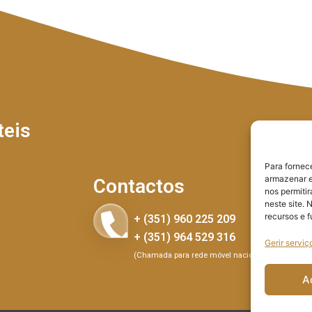
teis
Para fornec
armazenar e
Contactos
nos permiti
neste site. 
recursos e 
+ (351) 960 225 209
+ (351) 964 529 316
Gerir serviç
(Chamada para rede móvel nacional)
A