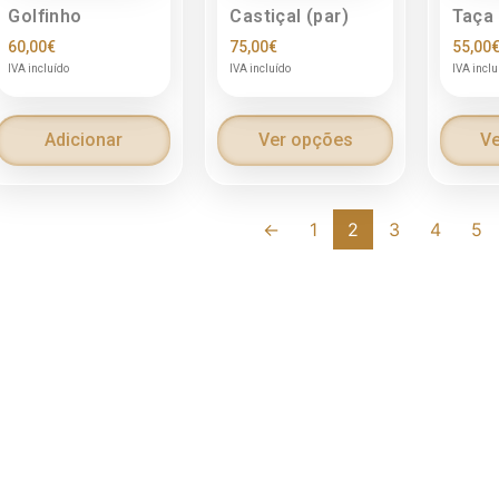
Golfinho
Castiçal (par)
Taça
60,00
€
75,00
€
55,00
IVA incluído
IVA incluído
IVA inclu
Adicionar
Ver opções
Ve
←
1
2
3
4
5