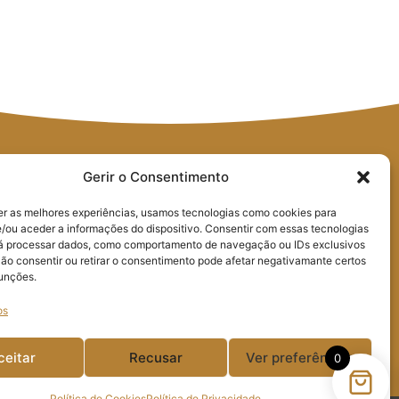
Gerir o Consentimento
er as melhores experiências, usamos tecnologias como cookies para
/ou aceder a informações do dispositivo. Consentir com essas tecnologias
rá processar dados, como comportamento de navegação ou IDs exclusivos
Não consentir ou retirar o consentimento pode afetar negativamante certos
geral@poeirasglass.pt
Praça Guilherme
funções.
Stephens Edifício da
os
Resinagem, Loja 7
2430-522 Marinha Grande
ceitar
Recusar
Ver preferências
0
Política de Cookies
Política de Privacidade