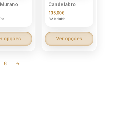
 Murano
Candelabro
€
135,00
€
ído
IVA incluído
r opções
Ver opções
6
→