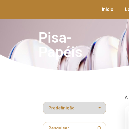
Início
L
Pisa-
Papéis
A
Classificar produtos