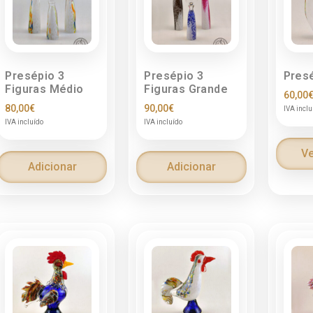
Presépio 3
Presépio 3
Pres
Figuras Médio
Figuras Grande
60,00
80,00
€
90,00
€
IVA inclu
IVA incluído
IVA incluído
Ve
Adicionar
Adicionar