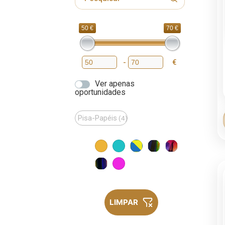
50 €
70 €
-
€
Preço mínimo
Preço máximo
Ver apenas
oportunidades
Pisa-Papéis
(4)
LIMPAR