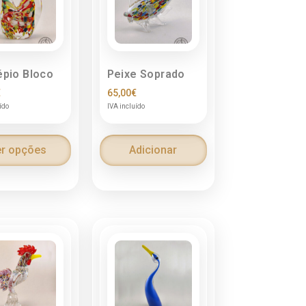
épio Bloco
Peixe Soprado
€
65,00
€
ído
IVA incluído
r opções
Adicionar