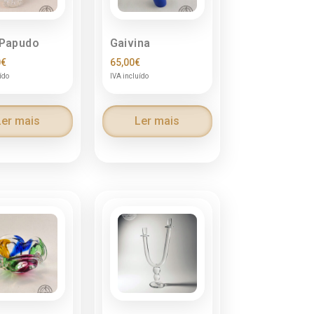
 Papudo
Gaivina
0
€
65,00
€
ído
IVA incluído
Ler mais
Ler mais